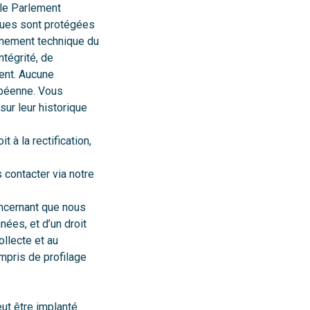
 le Parlement
ques sont protégées
onnement technique du
ntégrité, de
ment. Aucune
opéenne. Vous
ur leur historique
 à la rectification,
 contacter via notre
ncernant que nous
nées, et d’un droit
ollecte et au
mpris de profilage
eut être implanté