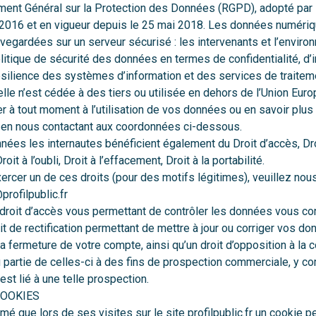
ment Général sur la Protection des Données (RGPD), adopté par
l 2016 et en vigueur depuis le 25 mai 2018. Les données numéri
vegardées sur un serveur sécurisé : les intervenants et l’envir
litique de sécurité des données en termes de confidentialité, d’i
résilience des systèmes d’information et des services de traite
lle n’est cédée à des tiers ou utilisée en dehors de l’Union Eur
à tout moment à l’utilisation de vos données ou en savoir plus s
eu en nous contactant aux coordonnées ci-dessous.
ées les internautes bénéficient également du Droit d’accès, Droit
Droit à l’oubli, Droit à l’effacement, Droit à la portabilité.
ercer un de ces droits (pour des motifs légitimes), veuillez nous
rofilpublic.fr
droit d’accès vous permettant de contrôler les données vous co
t de rectification permettant de mettre à jour ou corriger vos don
 fermeture de votre compte, ainsi qu’un droit d’opposition à la c
u partie de celles-ci à des fins de prospection commerciale, y co
est lié à une telle prospection.
COOKIES
ormé que lors de ses visites sur le site profilpublic.fr un cookie p