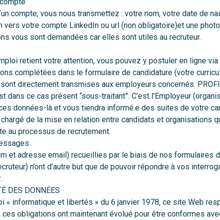
e compte
d’un compte, vous nous transmettez : votre nom, votre date de na
n vers votre compte LinkedIn ou url (non obligatoire)et une photo 
ions vous sont demandées car elles sont utiles au recruteur.
ploi retient votre attention, vous pouvez y postuler en ligne via 
ions complétées dans le formulaire de candidature (votre curricu
n) sont directement transmises aux employeurs concernés. PROF
 dans ce cas présent “sous-traitant”. C’est l’Employeur (organisa
ces données-là et vous tiendra informé.e des suites de votre c
chargé de la mise en relation entre candidats et organisations q
ite au processus de recrutement.
essages
m et adresse email) recueillies par le biais de nos formulaires 
ecruteur
) n’ont d’autre but que de pouvoir répondre à vos interrog
.
ITÉ DES DONNÉES
i « informatique et libertés » du 6 janvier 1978, ce site Web res
: ces obligations ont maintenant évolué pour être conformes ave