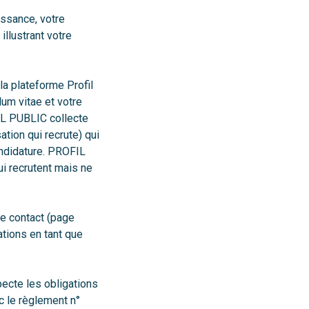
issance, votre
illustrant votre
la plateforme Profil
lum vitae et votre
IL PUBLIC collecte
tion qui recrute) qui
andidature. PROFIL
ui recrutent mais ne
de contact (page
ations en tant que
pecte les obligations
c le règlement n°