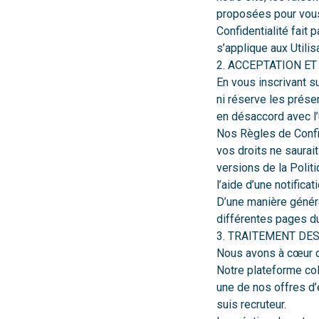
proposées pour vous 
Confidentialité fait 
s’applique aux Utilis
2. ACCEPTATION ET
En vous inscrivant s
ni réserve les présen
en désaccord avec l’
Nos Règles de Confid
vos droits ne saurai
versions de la Polit
l’aide d’une notificat
D’une manière généra
différentes pages d
3. TRAITEMENT D
Nous avons à cœur de
Notre plateforme col
une de nos offres d’
suis recruteur
.