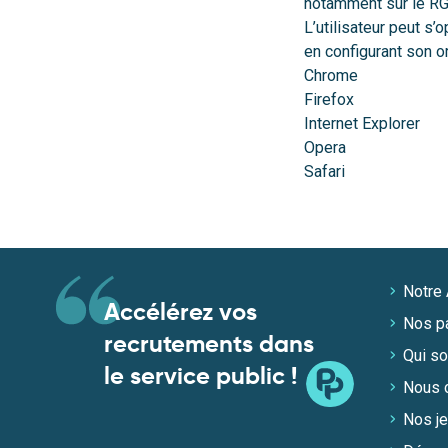
notamment sur le RG
L’utilisateur peut s
en configurant son or
Chrome
Firefox
Internet Explorer
Opera
Safari
Notre 
Accélérez vos
Nos pa
recrutements dans
Qui s
le service public !
Nous c
Nos je