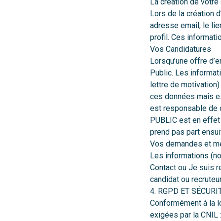
La création de votr
Lors de la création 
adresse email, le lie
profil. Ces informat
Vos Candidatures
Lorsqu’une offre d’em
Public. Les informat
lettre de motivatio
ces données mais est
est responsable de 
PUBLIC est en effet 
prend pas part ensu
Vos demandes et m
Les informations (no
Contact
ou
Je suis r
candidat ou recruteur
4. RGPD ET SÉCUR
Conformément à la lo
exigées par la CNIL 