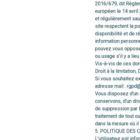
2016/679, dit Règle
européen le 14 avri
et régulièrement sau
site respectent la po
disponibilité et de 
information personne
pouvez vous opposer 
ou usage s’il y a li
Vis-à-vis de ces donn
Droit à la limitation, 
Si vous souhaitez ex
adresse mail :
rgpd@p
Vous disposez d’un 
conservons, d’un droi
de suppression par la
traitement de tout o
dans la mesure où il 
5. POLITIQUE DES 
L’utilisateur est inf