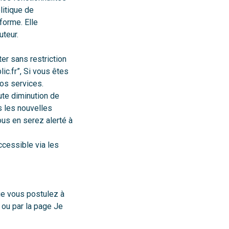
litique de
eforme. Elle
uteur.
er sans restriction
lic.fr”, Si vous êtes
nos services.
ute diminution de
s les nouvelles
ous en serez alerté à
ccessible via les
ue vous postulez à
ou par la page
Je