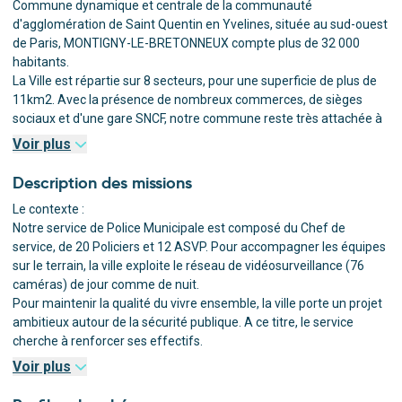
Commune dynamique et centrale de la communauté
d'agglomération de Saint Quentin en Yvelines, située au sud-ouest
de Paris, MONTIGNY-LE-BRETONNEUX compte plus de 32 000
habitants.
La Ville est répartie sur 8 secteurs, pour une superficie de plus de
11km2. Avec la présence de nombreux commerces, de sièges
sociaux et d'une gare SNCF, notre commune reste très attachée à
son environnement, en veillant à son cadre et à la qualité de vie qui
Voir plus
y règne.
La Ville a par ailleurs à cœur de recruter et d’accompagner son
Description des missions
personnel grâce à une politique RH de développement des
Le contexte :
compétences par la formation, la mobilité et l’évolution
Notre service de Police Municipale est composé du Chef de
professionnelle.
service, de 20 Policiers et 12 ASVP. Pour accompagner les équipes
Découvrez notre environnement de travail
sur le terrain, la ville exploite le réseau de vidéosurveillance (76
caméras) de jour comme de nuit.
Pour maintenir la qualité du vivre ensemble, la ville porte un projet
ambitieux autour de la sécurité publique. A ce titre, le service
cherche à renforcer ses effectifs.
Vos missions :
Voir plus
Sous la responsabilité du Chef du service de Police municipale,
vous intégrez une équipe de 20 policiers constituant les 4 brigades