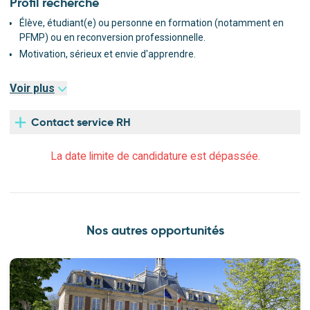
Profil recherché
Contribuer à des projets en cours.
Élève, étudiant(e) ou personne en formation (notamment en
Assister les agents dans leurs missions.
PFMP) ou en reconversion professionnelle.
Découvrir le fonctionnement d'une collectivité territoriale.
Motivation, sérieux et envie d'apprendre.
Comment postuler ?
Voir plus
Transmets un CV et une lettre de motivation.
Effectue ta demande au minimum 1 mois avant le début du
Contact service RH
stage.
Précise les dates de stage ou, le cas échéant, la période
souhaitée.
La date limite de candidature est dépassée.
Indique le service ou secteur dans lequel tu souhaites réaliser
ton stage.
Nos autres opportunités