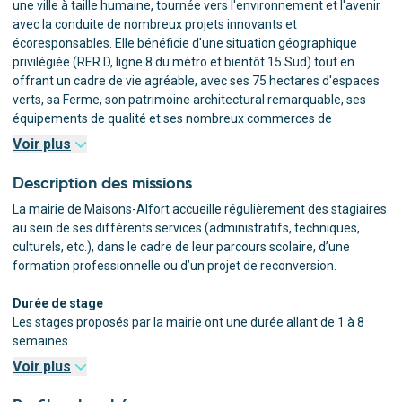
une ville à taille humaine, tournée vers l'environnement et l'avenir
avec la conduite de nombreux projets innovants et
écoresponsables. Elle bénéficie d'une situation géographique
privilégiée (RER D, ligne 8 du métro et bientôt 15 Sud) tout en
offrant un cadre de vie agréable, avec ses 75 hectares d'espaces
verts, sa Ferme, son patrimoine architectural remarquable, ses
équipements de qualité et ses nombreux commerces de
proximité.
Voir plus
Plus de 1 000 agents s'investissent chaque jour dans des missions
variées, au sein d'une collectivité qui modernise ses pratiques et
Description des missions
valorise ses talents. Vous aussi, contribuez à construire une ville
La mairie de Maisons-Alfort accueille régulièrement des stagiaires
toujours plus innovante, durable et proche des besoins de ses
au sein de ses différents services (administratifs, techniques,
habitants.
Rejoignez-nous !
culturels, etc.), dans le cadre de leur parcours scolaire, d’une
Découvrez notre environnement de travail
formation professionnelle ou d’un projet de reconversion.
Durée de stage
Les stages proposés par la mairie ont une durée allant de 1 à 8
semaines.
Voir plus
Selon le service d'affectation, tu pourras être amené(e) à :
Participer aux activités quotidiennes du service.