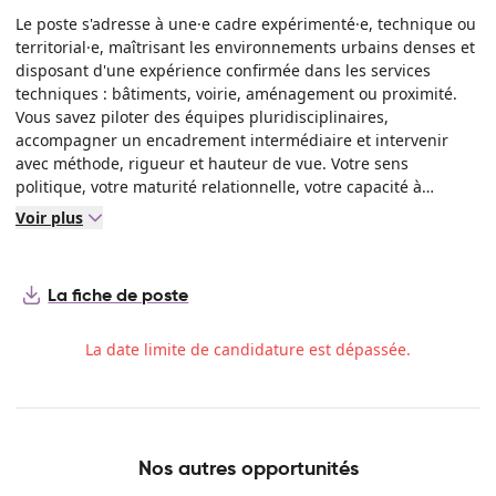
du service, à la sobriété énergétique ainsi qu'au confort et à
Le poste s'adresse à une·e cadre expérimenté·e, technique ou
la sécurité des usagers. Vous renforcez également la
territorial·e, maîtrisant les environnements urbains denses et
dynamique « propreté et cadre de vie », en consolidant les
disposant d'une expérience confirmée dans les services
coordinations opérationnelles et les circuits d'information.
techniques : bâtiments, voirie, aménagement ou proximité.
Enfin, vous sécurisez le suivi administratif et budgétaire —
Vous savez piloter des équipes pluridisciplinaires,
marchés publics, subventions, tableaux de bord — et
accompagner un encadrement intermédiaire et intervenir
fournissez aux élu·es et à la Direction Générale une expertise
avec méthode, rigueur et hauteur de vue. Votre sens
technique claire, fiable et opérationnelle.
politique, votre maturité relationnelle, votre capacité à
dialoguer avec les élu·es et votre goût du terrain constituent
Voir plus
des atouts essentiels. Votre vision d'ensemble, votre
pédagogie et votre sens du service public vous permettront
de porter les projets de la Ville avec fiabilité, clarté et
La fiche de poste
exigence.
La date limite de candidature est dépassée.
Nos autres opportunités