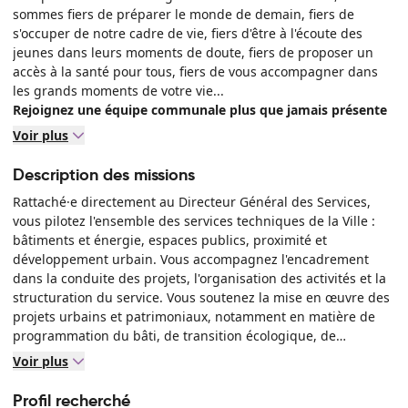
sommes fiers de préparer le monde de demain, fiers de
s'occuper de notre cadre de vie, fiers d'être à l'écoute des
jeunes dans leurs moments de doute, fiers de proposer un
accès à la santé pour tous, fiers de vous accompagner dans
les grands moments de votre vie...
Rejoignez une équipe communale plus que jamais présente
et mobilisée pour répondre aux besoins des usagers !
Voir plus
Découvrez notre environnement de travail
Description des missions
Rattaché·e directement au Directeur Général des Services,
vous pilotez l'ensemble des services techniques de la Ville :
bâtiments et énergie, espaces publics, proximité et
développement urbain. Vous accompagnez l'encadrement
dans la conduite des projets, l'organisation des activités et la
structuration du service. Vous soutenez la mise en œuvre des
projets urbains et patrimoniaux, notamment en matière de
programmation du bâti, de transition écologique, de
mobilités douces, de végétalisation, ainsi que des projets
Voir plus
structurants tels que le secteur Aubrac ou le projet du Fort.
Vous veillez à la qualité du patrimoine public, à la continuité
Profil recherché