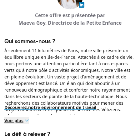
Cette offre est présentée par
Maeva Goy, Directrice de la Petite Enfance
Qui sommes-nous ?
À seulement 11 kilomètres de Paris, notre ville présente un
équilibre unique en Ile-de-France. Attachés à ce cadre de vie,
nous portons une attention particulière tant à nos espaces
verts qu'à notre pôle d'activités économiques. Notre ville est
en pleine évolution. Un vaste projet d'aménagement et de
développement est lancé. Un élan qui doit aboutir à un
renouveau démographique et conforter notre rayonnement
dans les secteurs de pointe de la haute-technologie. Nous
recherchons des collaborateurs motivés pour mener des
Découvrez notre environnement de travail
projets ambitieux et de qualité au service des Véliziens.
L'heure est au dynamisme : rejoignez-nous !
Voir plus
Le défi à relever ?