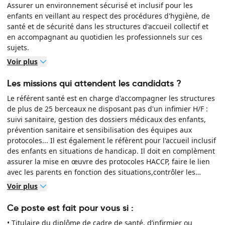
Assurer un environnement sécurisé et inclusif pour les
enfants en veillant au respect des procédures d'hygiène, de
santé et de sécurité dans les structures d'accueil collectif et
en accompagnant au quotidien les professionnels sur ces
sujets.
Voir plus
Les missions qui attendent les candidats ?
Le référent santé est en charge d'accompagner les structures
de plus de 25 berceaux ne disposant pas d'un infimier H/F :
suivi sanitaire, gestion des dossiers médicaux des enfants,
prévention sanitaire et sensibilisation des équipes aux
protocoles... Il est également le réfèrent pour l'accueil inclusif
des enfants en situations de handicap. Il doit en complèment
assurer la mise en œuvre des protocoles HACCP, faire le lien
avec les parents en fonction des situations,contrôler les
exercices de sécurité et d'évacuation, et assurer des missions
Voir plus
transversales, notamment le rôle de référent handicap et la
coordination des prestataires techniques.
Ce poste est fait pour vous si :
• Titulaire du diplôme de cadre de santé, d’infirmier ou