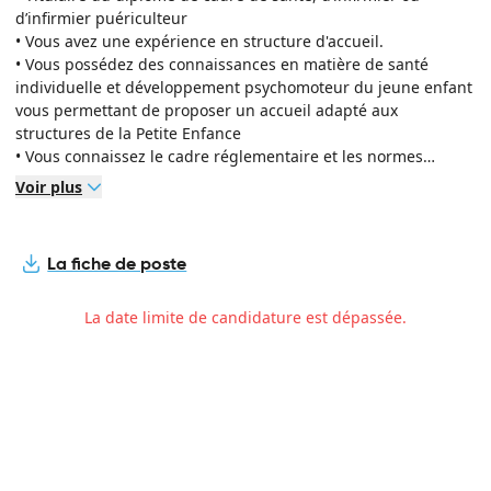
d’infirmier puériculteur
• Vous avez une expérience en structure d'accueil.
• Vous possédez des connaissances en matière de santé
individuelle et développement psychomoteur du jeune enfant
vous permettant de proposer un accueil adapté aux
structures de la Petite Enfance
• Vous connaissez le cadre réglementaire et les normes
applicables aux établissements publics de la petite enfance,
Voir plus
en matière de santé publique, d’hygiène et de sécurité.
• Vous êtes polyvalent, pédagogue, force de proposition et
savez travailler en équipe.
La fiche de poste
La date limite de candidature est dépassée.
Mentions légales