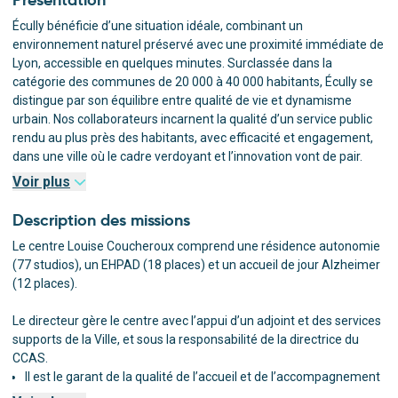
Écully bénéficie d’une situation idéale, combinant un
environnement naturel préservé avec une proximité immédiate de
Lyon, accessible en quelques minutes. Surclassée dans la
catégorie des communes de 20 000 à 40 000 habitants, Écully se
distingue par son équilibre entre qualité de vie et dynamisme
urbain. Nos collaborateurs incarnent la qualité d’un service public
rendu au plus près des habitants, avec efficacité et engagement,
dans une ville où le cadre verdoyant et l’innovation vont de pair.
Rejoignez une collectivité audacieuse, où votre engagement fera
Voir plus
la différence !
Description des missions
Le centre Louise Coucheroux comprend une résidence autonomie
Découvrez notre environnement de travail
(77 studios), un EHPAD (18 places) et un accueil de jour Alzheimer
(12 places).
Le directeur gère le centre avec l’appui d’un adjoint et des services
supports de la Ville, et sous la responsabilité de la directrice du
CCAS.
Il est le garant de la qualité de l’accueil et de l’accompagnement
proposé aux usagers, en mettant en œuvre le projet