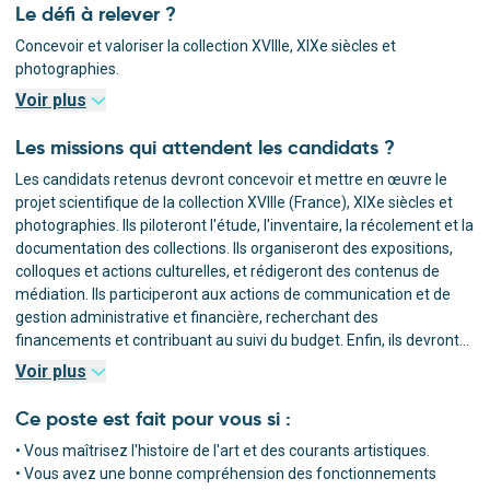
Le défi à relever ?
Concevoir et valoriser la collection XVIIIe, XIXe siècles et
photographies.
Voir plus
Les missions qui attendent les candidats ?
Les candidats retenus devront concevoir et mettre en œuvre le
projet scientifique de la collection XVIIIe (France), XIXe siècles et
photographies. Ils piloteront l'étude, l'inventaire, la récolement et la
documentation des collections. Ils organiseront des expositions,
colloques et actions culturelles, et rédigeront des contenus de
médiation. Ils participeront aux actions de communication et de
gestion administrative et financière, recherchant des
financements et contribuant au suivi du budget. Enfin, ils devront
manager fonctionnellement les équipes sur les projets
Voir plus
scientifiques et collaborer avec différents partenaires
institutionnels, scientifiques et culturels.
Ce poste est fait pour vous si :
• Vous maîtrisez l'histoire de l'art et des courants artistiques.
• Vous avez une bonne compréhension des fonctionnements