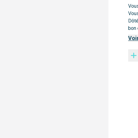
Vous
- Ré
Vous
Dôté
- Co
bon 
- Pa
Voi
- Ass
- Et