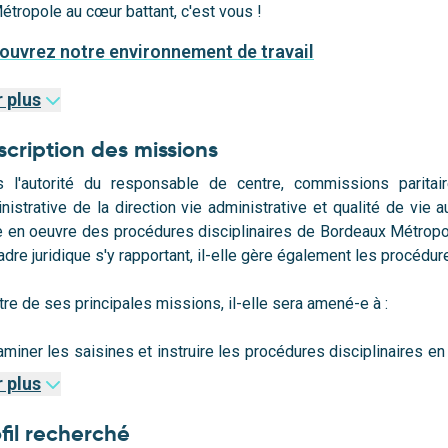
étropole au cœur battant, c'est vous !
ouvrez notre environnement de travail
r plus
cription des missions
 l'autorité du responsable de centre, commissions paritair
nistrative de la direction vie administrative et qualité de vie au
 en oeuvre des procédures disciplinaires de Bordeaux Métropol
adre juridique s'y rapportant, il-elle gère également les procédu
itre de ses principales missions, il-elle sera amené-e à :
aminer les saisines et instruire les procédures disciplinaires en
ipline.
r plus
struire les dossiers d’abandon de poste et de services non faits.
fil recherché