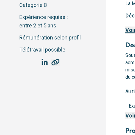
La M
Catégorie
B
Déc
Expérience requise :
entre 2 et 5 ans
Voi
Rémunération selon profil
Des
Télétravail possible
Sous
admi
mise
du c
Au t
- Ex
disc
Voi
- In
Pro