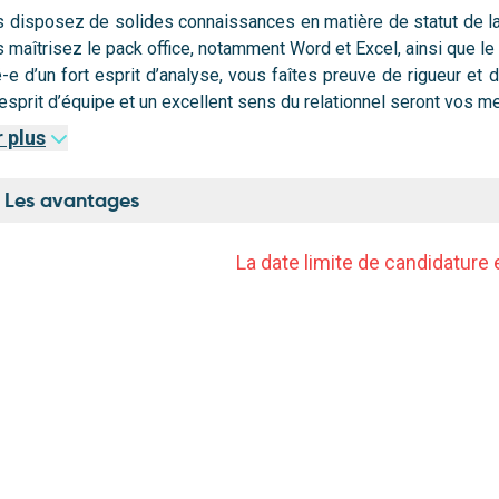
 disposez de solides connaissances en matière de statut de la 
pondre aux demandes concernant les domaines d’activités.
 maîtrisez le pack office, notamment Word et Excel, ainsi que le 
-e d’un fort esprit d’analyse, vous faîtes preuve de rigueur et 
llaborer aux études et comptes rendus.
esprit d’équipe et un excellent sens du relationnel seront vos me
rticiper à la mise en œuvre des réformes statutaires.
r plus
urer la veille juridique.
Les avantages
ablir et mettre en forme des documents (Word) dans le cadre des
La date limite de candidature