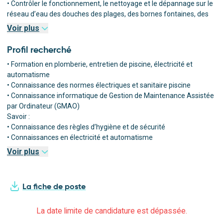
• Contrôler le fonctionnement, le nettoyage et le dépannage sur le
réseau d’eau des douches des plages, des bornes fontaines, des
bornes de puisage et des bornes de lavage ;
Voir plus
• Gérer l’éclairage public fonctionnelle, sportif et bâtimentaires ;
• Renseigner des tableaux de suivi ;
Profil recherché
• Vérifier le fonctionnement de la vidéoprotection, du système
• Formation en plomberie, entretien de piscine, électricité et
d’alertes intempéries, des bornes escamotables automatiques et
automatisme
semi-automatiques des zones piétonnes et les bancs connectés ;
• Connaissance des normes électriques et sanitaire piscine
• Renseigner en temps réel les diverses interventions de
• Connaissance informatique de Gestion de Maintenance Assistée
maintenance et de dépannage sur un logiciel de GMAO via un
par Ordinateur (GMAO)
smartphone ou tablette.
Savoir :
• Connaissance des règles d’hygiène et de sécurité
• Connaissances en électricité et automatisme
• Maitrise des techniques d’entretien du système de plomberie
Voir plus
• Connaissances informatiques
• Titulaire du permis B.
Savoir être :
La fiche de poste
• Sens de l'organisation
• Esprit d'équipe
La date limite de candidature est dépassée.
• Autonomie
• Qualités relationnelles